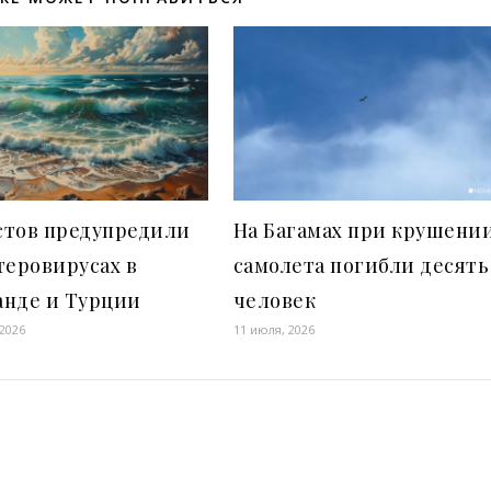
стов предупредили
На Багамах при крушени
теровирусах в
самолета погибли десять
анде и Турции
человек
 2026
11 июля, 2026