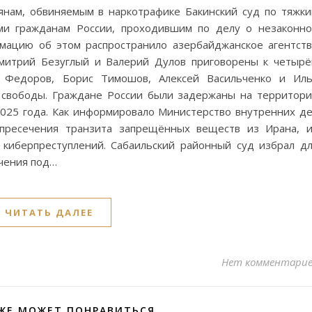
янам, обвиняемым в наркотрафике Бакинский суд по тяжк
ьми гражданам России, проходившим по делу о незаконн
рмацию об этом распространило азербайджанское агентст
Дмитрий Безуглый и Валерий Дулов приговорены к четыр
 Федоров, Борис Тимошов, Алексей Васильченко и Ил
 свободы. Граждане России были задержаны на территор
025 года. Как информировало Министерство внутренних д
 пресечения транзита запрещённых веществ из Ирана, 
 киберпреступлений. Сабаильский районный суд избрал д
ючения под…
ЧИТАТЬ ДАЛЕЕ
Нет комментари
ЖЕ МОЖЕТ ПОНРАВИТЬСЯ