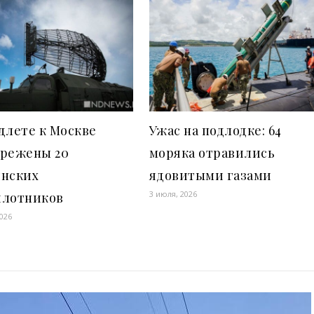
длете к Москве
Ужас на подлодке: 64
врежены 20
моряка отравились
инских
ядовитыми газами
3 июля, 2026
илотников
2026