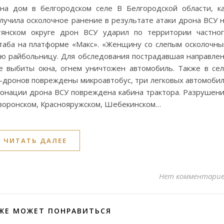
а дом в белгородском селе В Белгородской области, к
учила осколочное ранение в результате атаки дрона ВСУ 
тянском округе дрон ВСУ ударил по территории частно
таба на платформе «Макс». «Женщину со слепым осколочн
ую райбольницу. Для обследования пострадавшая направле
 выбиты окна, огнем уничтожен автомобиль. Также в се
V-дронов повреждены микроавтобус, три легковых автомоби
етонации дрона ВСУ повреждена кабина трактора. Разрушен
йворонском, Краснояружском, Шебекинском…
ЧИТАТЬ ДАЛЕЕ
Нет комментари
ЖЕ МОЖЕТ ПОНРАВИТЬСЯ