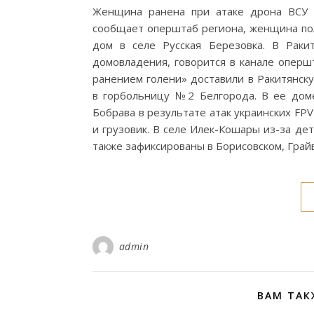
Женщина ранена при атаке дрона ВСУ н
сообщает оперштаб региона, женщина пол
дом в селе Русская Березовка. В Раки
домовладения, говорится в канале оперш
ранением голени» доставили в Ракитянск
в горбольницу №2 Белгорода. В ее доме
Бобрава в результате атак украинских FP
и грузовик. В селе Илек-Кошары из-за д
также зафиксированы в Борисовском, Гра
admin
ВАМ ТАК