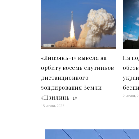
«Лицзянь-1» вывела на
На по
орбиту восемь спутников
обез
дистанционного
укра
зондирования Земли
бесп
2 июня, 
«Цзилинь-1»
15 июня, 2026