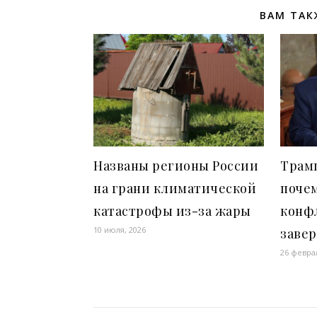
ВАМ ТАК
Названы регионы России
Трамп
на грани климатической
поче
катастрофы из-за жары
конф
10 июля, 2026
заве
26 февра