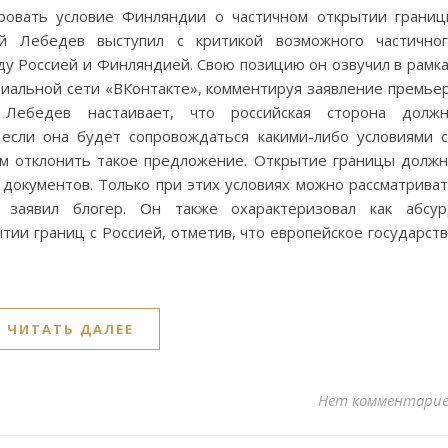
ровать условие Финляндии о частичном открытии грани
й Лебедев выступил с критикой возможного частичног
у Россией и Финляндией. Свою позицию он озвучил в рамк
циальной сети «ВКонтакте», комментируя заявление премье
Лебедев настаивает, что российская сторона должн
если она будет сопровождаться какими-либо условиями 
м отклонить такое предложение. Открытие границы долж
 документов. Только при этих условиях можно рассматрива
, заявил блогер. Он также охарактеризовал как абсу
и границ с Россией, отметив, что европейское государст
ЧИТАТЬ ДАЛЕЕ
Нет комментари