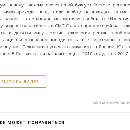
тум: почему система оповещений буксует Жители регион
ениями приходят поздно или вообще не доходят. На сме
хнология, но ее внедрение застряло, сообщают «Известия
у опирается на сирены и СМС. Однако при массовой рассыл
т идти десятки минут. Новые технологии решают пробле
 станцию и мгновенно выводится на все смартфоны в зо
им звуком. Технологию успешно применяют в Японии, Южн
ропе. В России тесты начались еще в 2010 году, но в 2017
ЧИТАТЬ ДАЛЕЕ
Нет комментари
ЖЕ МОЖЕТ ПОНРАВИТЬСЯ