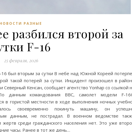
НОВОСТИ РАЗНЫЕ
е разбился второй за
утки F-16
25 февраля, 2026
16 был вторым за сутки В небе над Южной Кореей потерп
рой такой потерей за сутки. Инцидент произошел в райо
и Северный Кенсан, сообщает агентство Yonhap со ссылкой 
 По данным командования ВВС, самолет модели F-16C
ся в гористой местности в ходе выполнения ночных учебн
далось своевременно покинуть машину, он успешн
ьным данным, не пострадал. В военном ведомстве так
 жертв среди гражданского населения нет. Это уже втор
дние часы. Ранее в тот же день…