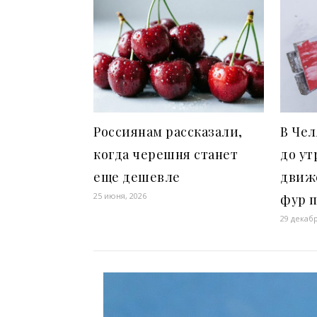
Россиянам рассказали,
В Чел
когда черешня станет
до ут
еще дешевле
движ
25 июня, 2026
фур п
29 декабр