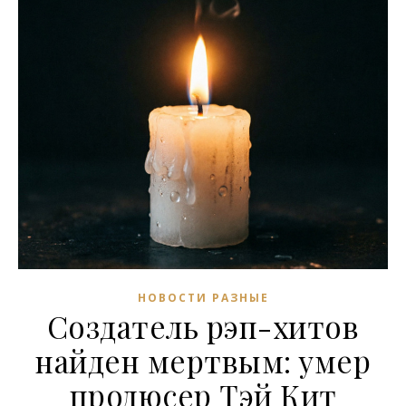
НОВОСТИ РАЗНЫЕ
Создатель рэп-хитов
найден мертвым: умер
продюсер Тэй Кит