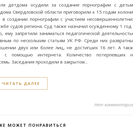
еля детдома осудили за создание порнографии с деть
 дома Свердловской области приговорили к 15 годам колон
м в создании порнографии с участием несовершеннолетни
жбе судов региона. Суд также назначил осужденному 1 год
о, ему запретили заниматься педагогической деятельност
овным по нескольким статьям УК РФ. Среди них развратн
ошении двух или более лиц, не достигших 16 лет. А так
ии с помощью интернета. Количество потерпевших н
семь. Заседания проходили в закрытом…
ЧИТАТЬ ДАЛЕЕ
Нет комментари
ЖЕ МОЖЕТ ПОНРАВИТЬСЯ