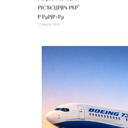
РїСЂСЏРјРѕ РЅР°
Р·РµРјР»Рµ
11 марта, 2026