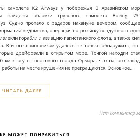
нты самолета K2 Airways у побережья В Аравийском мо
ами найдены обломки грузового самолета Boeing 737
ys. Судно пропало с радаров накануне вечером, сообща
формации ведомства, операция по розыску воздушного суд
ривлекли корабли и авиацию пакистанского флота, а также си
а. В итоге поисковикам удалось не только обнаружить, но
оторые дрейфовали в открытом море. Точкой находки ста
0 км к югу от портового города Ормара, что на юго-запа
е работы на месте крушения не прекращаются. Основное…
ЧИТАТЬ ДАЛЕЕ
Нет комментари
ЖЕ МОЖЕТ ПОНРАВИТЬСЯ