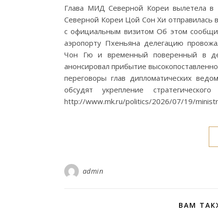
Глава МИД Северной Кореи вылетела в
Северной Кореи Цой Сон Хи отправилась в
с официальным визитом Об этом сообщил
аэропорту Пхеньяна делегацию провожа
Чон Гю и временный поверенный в д
анонсировал прибытие высокопоставленной
переговоры глав дипломатических ведом
обсудят укрепление стратегическог
http://www.mk.ru/politics/2026/07/19/ministr
admin
ВАМ ТАК