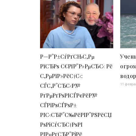
Р—Р°Р±СѓРґСЊС‚Рµ
Учен
РїСЂРѕ С€РїР°Р»РµСЂС‹ Рё
огро
С‚РµРїР»РёС†С‹:
водо
11 февра
СЃС‚Р°СЂС‹Р№
РґРµРґРѕРІСЃРєРёР№
СЃРїРѕСЃРѕР±
РІС‹СЂР°С‰РёРІР°РЅРёСЏ
РѕРіСѓСЂС†РѕРІ
РІРµРґСЂР°РјРё