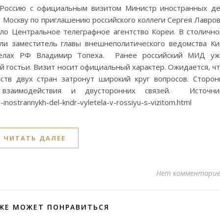
 Россию с официальным визитом Министр иностранных д
 Москву по приглашению российского коллеги Сергея Лавро
о Центральное телеграфное агентство Кореи. В столичн
ли заместитель главы внешнеполитического ведомства К
елах РФ Владимир Топеха. Ранее российский МИД уж
 гостьи. Визит носит официальный характер. Ожидается, ч
ств двух стран затронут широкий круг вопросов. Сторо
о взаимодействия и двусторонних связей. Источник
-inostrannykh-del-kndr-vyletela-v-rossiyu-s-vizitom.html
ЧИТАТЬ ДАЛЕЕ
Нет комментари
ЖЕ МОЖЕТ ПОНРАВИТЬСЯ