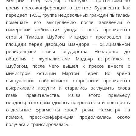
Венгрии Петер Мадьяр столкнулся с протестами во
время пресс-конференции в центре Будапешта. Как
передает ТАСС, группа недовольных граждан пыталась
помешать его выступлению после заявлений о
намерении добиваться ухода с поста президента
страны Тамаша Шуйока. Инцидент произошел на
площади перед дворцом Шандора — официальной
резиденцией главы государства. Незадолго до
общения с журналистами Мадьяр встретился с
Шуйоком, после чего вышел к прессе вместе с
министром юстиции Мартой Гёрёг. Во время
выступления собравшиеся сторонники президента
выкрикивали лозунги и старались заглушить слова
главы правительства. Из-за этого премьеру
неоднократно приходилось прерываться и повторять
отдельные фрагменты своей речи. Несмотря на
помехи, пресс-конференция продолжалась около
получаса и транслировалась…