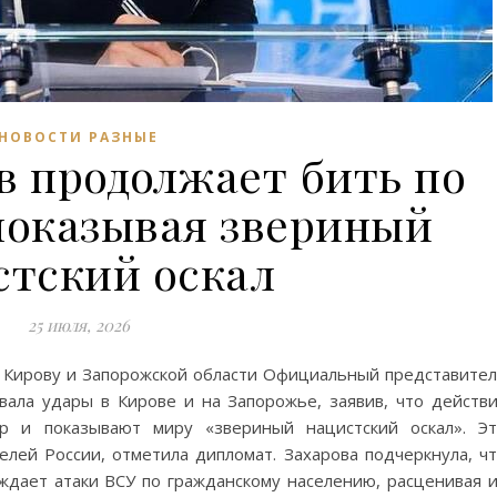
НОВОСТИ РАЗНЫЕ
в продолжает бить по
показывая звериный
стский оскал
25 июля, 2026
Кирову и Запорожской области Официальный представите
ла удары в Кирове и на Запорожье, заявив, что действ
ер и показывают миру «звериный нацистский оскал». Э
лей России, отметила дипломат. Захарова подчеркнула, ч
ждает атаки ВСУ по гражданскому населению, расценивая 