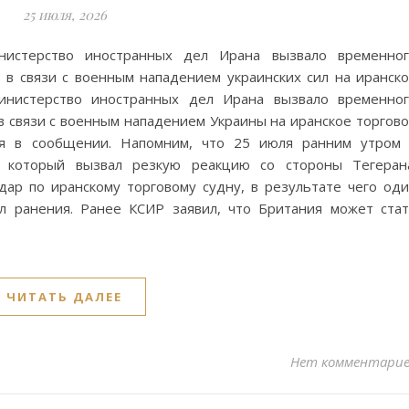
25 июля, 2026
нистерство иностранных дел Ирана вызвало временног
 в связи с военным нападением украинских сил на иранск
Министерство иностранных дел Ирана вызвало временно
в связи с военным нападением Украины на иранское торгов
ся в сообщении. Напомним, что 25 июля ранним утром
 который вызвал резкую реакцию со стороны Тегеран
ар по иранскому торговому судну, в результате чего од
л ранения. Ранее КСИР заявил, что Британия может ста
ЧИТАТЬ ДАЛЕЕ
Нет комментари