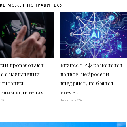
ЖЕ МОЖЕТ ПОНРАВИТЬСЯ
сии проработают
Бизнес в РФ раскололся
с о назначении
надвое: нейросети
илитации
внедряют, но боятся
езвым водителям
утечек
2026
14 июня, 2026