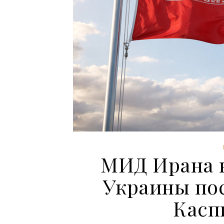
МИД Ирана 
Украины пос
Касп