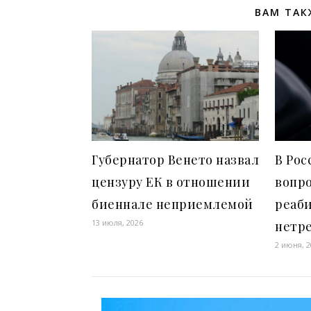
ВАМ ТАК
Губернатор Венето назвал
В Рос
цензуру ЕК в отношении
вопро
биеннале неприемлемой
реаб
13 июля, 2026
нетр
2 июня, 