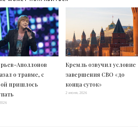
орьев-Аполлонов
Кремль озвучил условие
азал о травме, с
завершения СВО «до
рой пришлось
конца суток»
2 июня, 2026
упать
2026