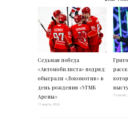
Седьмая победа
Григ
«Автомобилиста» подряд:
расск
обыграли «Локомотив» в
кото
день рождения «УГМК
выст
15 июля, 
Арены»
11 марта, 2026