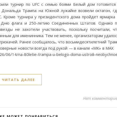
оили турнир по UFC с семью боями Белый дом готовится
Дональда Трампа: на Южной лужайке возвели октагон, г
. Кроме турнира у президентского дома пройдет ярмарка
о Дню флага и 250-летию Соединенных Штатов. Однако 
езды не захотели участвовать, поскольку посчитали, ч
анным для именинника. Тем не менее, организаторам удало
трюкачей. Ранее сообщалось, что восьмидесятилетний Тра
товерные новости всегда под рукой — в канале «МК» в M
/06/14/na-80letie-trampa-u-belogo-doma-ustroili-neobychno
ЧИТАТЬ ДАЛЕЕ
Нет комментари
ЖЕ МОЖЕТ ПОНРАВИТЬСЯ