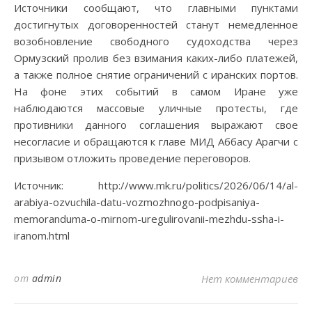
Источники сообщают, что главными пунктами
достигнутых договоренностей станут немедленное
возобновление свободного судоходства через
Ормузский пролив без взимания каких-либо платежей,
а также полное снятие ограничений с иранских портов.
На фоне этих событий в самом Иране уже
наблюдаются массовые уличные протесты, где
противники данного соглашения выражают свое
несогласие и обращаются к главе МИД Аббасу Арагчи с
призывом отложить проведение переговоров.
Источник: http://www.mk.ru/politics/2026/06/14/al-
arabiya-ozvuchila-datu-vozmozhnogo-podpisaniya-
memoranduma-o-mirnom-uregulirovanii-mezhdu-ssha-i-
iranom.html
от
admin
Нет комментариев