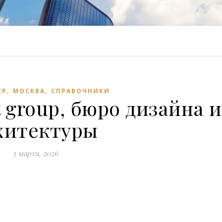
,
,
ЕР
МОСКВА
СПРАВОЧНИКИ
ct group, бюро дизайна и
хитектуры
3 марта, 2026