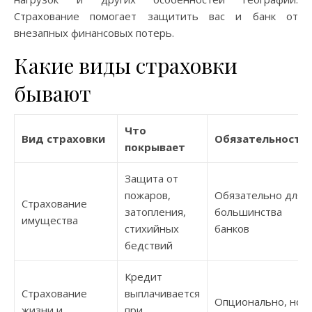
Страхование помогает защитить вас и банк от
внезапных финансовых потерь.
Какие виды страховки
бывают
Что
Вид страховки
Обязательность
покрывает
Защита от
пожаров,
Обязательно для
Страхование
затопления,
большинства
имущества
стихийных
банков
бедствий
Кредит
Страхование
выплачивается
Опционально, но
жизни и
при