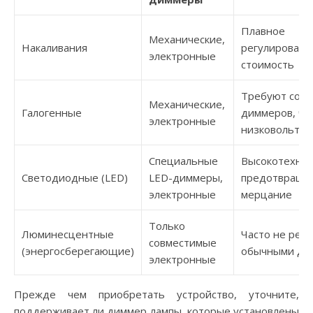
Плавное
Механические,
Накаливания
регулировани
электронные
стоимость
Требуют сов
Механические,
Галогенные
диммеров, ча
электронные
низковольтн
Специальные
Высокотехнол
Светодиодные (LED)
LED-диммеры,
предотвраща
электронные
мерцание
Только
Люминесцентные
Часто не рег
совместимые
(энергосберегающие)
обычными ди
электронные
Прежде чем приобретать устройство, уточните,
поддерживает ли диммер лампы, которые установлены