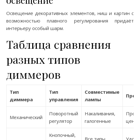
освещение
Освещение декоративных элементов, ниш и картин с
возможностью плавного регулирования придаёт
интерьеру особый шарм.
Таблица сравнения
разных типов
диммеров
Тип
Тип
Совместимые
Преи
диммера
управления
лампы
Поворотный
Накаливания,
Прост
Механический
регулятор
галогенные
цена
Кнопочный,
Все типы,
Удобс