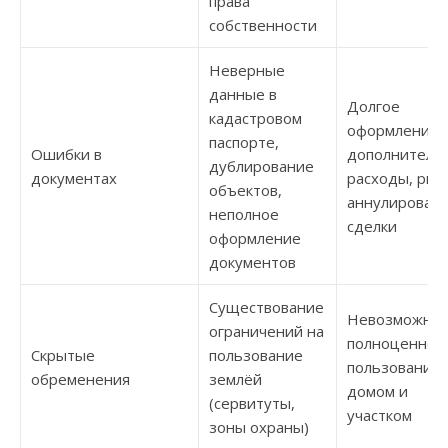
права
собственности
Неверные
данные в
Долгое
кадастровом
оформление,
паспорте,
Ошибки в
дополнитель
дублирование
документах
расходы, рис
объектов,
аннулирован
неполное
сделки
оформление
документов
Существование
Невозможнос
ограничений на
полноценног
Скрытые
пользование
пользования
обременения
землёй
домом и
(сервитуты,
участком
зоны охраны)