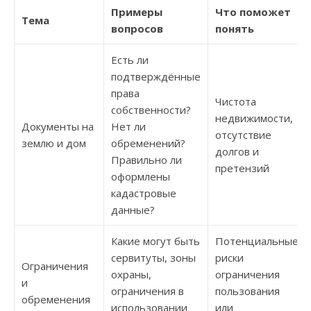
Примеры
Что поможет
Тема
вопросов
понять
Есть ли
подтверждённые
права
Чистота
собственности?
недвижимости,
Документы на
Нет ли
отсутствие
землю и дом
обременений?
долгов и
Правильно ли
претензий
оформлены
кадастровые
данные?
Какие могут быть
Потенциальные
сервитуты, зоны
риски
Ограничения
охраны,
ограничения
и
ограничения в
пользования
обременения
использовании
или