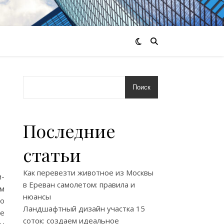
Поиск
Последние
статьи
Как перевезти животное из Москвы
и-
в Ереван самолетом: правила и
ом
нюансы
то
Ландшафтный дизайн участка 15
ые
соток: создаем идеальное