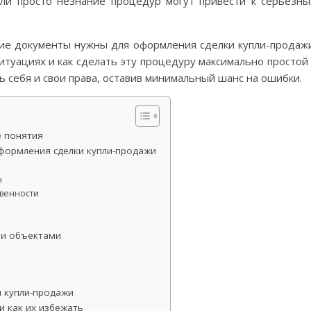
или просто незнание процедур могут привести к серьезн
кие документы нужны для оформления сделки купли-продаж
итуациях и как сделать эту процедуру максимально простой
ть себя и свои права, оставив минимальный шанс на ошибки.
е понятия
формления сделки купли-продажи
н
венности
ми объектами
 купли-продажи
и как их избежать