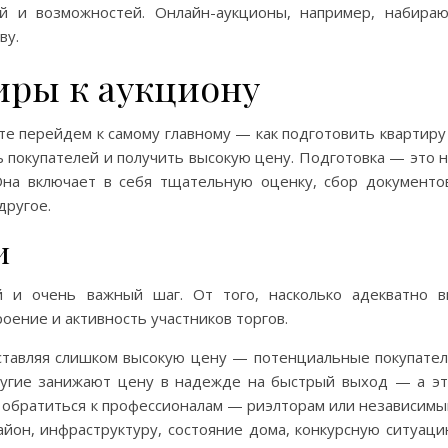
й и возможностей. Онлайн-аукционы, например, набира
ву.
иры к аукциону
те перейдем к самому главному — как подготовить квартиру
ь покупателей и получить высокую цену. Подготовка — это 
Она включает в себя тщательную оценку, сбор документо
другое.
и
 и очень важный шаг. От того, насколько адекватно 
оение и активность участников торгов.
тавляя слишком высокую цену — потенциальные покупате
Другие занижают цену в надежде на быстрый выход — а э
о обратиться к профессионалам — риэлторам или независим
айон, инфраструктуру, состояние дома, конкурсную ситуац