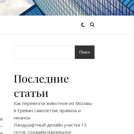
Поиск
Последние
статьи
Как перевезти животное из Москвы
в Ереван самолетом: правила и
нюансы
ов
Ландшафтный дизайн участка 15
 —
соток: создаем идеальное
 в