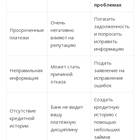
проблемах
Погасить
Очень
задолженность
Просроченные
негативно
и попросить
платежи
влияют на
исправить
репутацию
информацию
Подать
Может стать
Неправильная
заявление на
причиной
информация
исправление
отказа
ошибок
Создать
Банк не видит
кредитную
Отсутствие
вашу
историю с
кредитной
платёжную
помощью
истории
дисциплину
небольших
займов