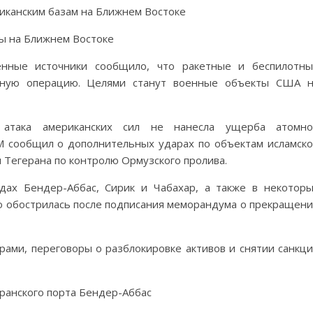
иканским базам на Ближнем Востоке
енные источники сообщило, что ракетные и беспилотн
бную операцию. Целями станут военные объекты США н
атака американских сил не нанесла ущерба атомно
 сообщил о дополнительных ударах по объектам исламск
 Тегерана по контролю Ормузского пролива.
дах Бендер-Аббас, Сирик и Чабахар, а также в некотор
ко обострилась после подписания меморандума о прекращен
ами, переговоры о разблокировке активов и снятии санкц
иранского порта Бендер-Аббас