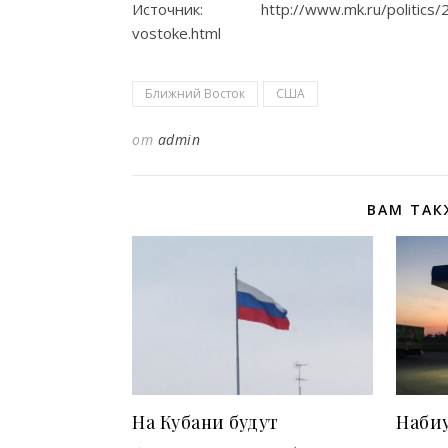
Источник: http://www.mk.ru/politics/2026
vostoke.html
Ближний Восток
США
от
admin
ВАМ ТАК
На Кубани будут
Набиу