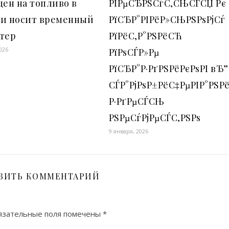
цен на топливо в
РІРµСЂРЅСѓС‚СЊСЃСЏ Рє
ии носит временный
РїСЂР°РІРёР»СЊРЅРѕРјСѓ
ктер
РїРёС‚Р°РЅРёСЋ
026
РїРѕСЃР»Рµ
РїСЂР°Р·РґРЅРёРєРѕРІ вЂ”
СЃР°РјРѕР±РёС‡РµРІР°РЅР
Р·РґРµСЃСЊ
РЅРµСѓРјРµСЃС‚РЅРѕ
9 января, 2026
ВИТЬ КОММЕНТАРИЙ
язательные поля помечены
*