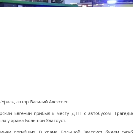
-Урал», автор Василий Алексеев
рский Евгений прибыл к месту ДТП с автобусом. Трагеди
ла у храма Большой Златоуст.
емьям погибших. В храме Большой Златоуст будем сугу