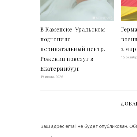
В Каменске-Уральском
Герма
подтопило
военн
перинатальный центр.
2 млр
15 октябр
Рожениц повезут в
Екатеринбург
19 июля, 2026
ДОБА
Ваш адрес email не будет опубликован.
Об