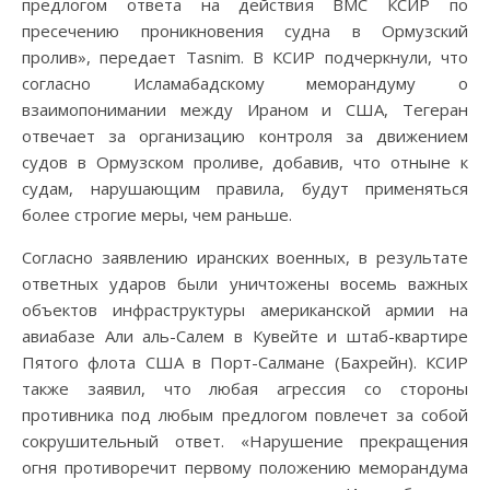
предлогом ответа на действия ВМС КСИР по
пресечению проникновения судна в Ормузский
пролив», передает Tasnim. В КСИР подчеркнули, что
согласно Исламабадскому меморандуму о
взаимопонимании между Ираном и США, Тегеран
отвечает за организацию контроля за движением
судов в Ормузском проливе, добавив, что отныне к
судам, нарушающим правила, будут применяться
более строгие меры, чем раньше.
Согласно заявлению иранских военных, в результате
ответных ударов были уничтожены восемь важных
объектов инфраструктуры американской армии на
авиабазе Али аль-Салем в Кувейте и штаб-квартире
Пятого флота США в Порт-Салмане (Бахрейн). КСИР
также заявил, что любая агрессия со стороны
противника под любым предлогом повлечет за собой
сокрушительный ответ. «Нарушение прекращения
огня противоречит первому положению меморандума