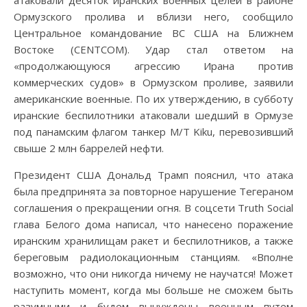
Ормузского пролива и вблизи него, сообщило
Центральное командование ВС США на Ближнем
Востоке (CENTCOM). Удар стал ответом на
«продолжающуюся агрессию Ирана против
коммерческих судов» в Ормузском проливе, заявили
американские военные. По их утверждению, в субботу
иранские беспилотники атаковали шедший в Ормузе
под панамским флагом танкер M/T Kiku, перевозивший
свыше 2 млн баррелей нефти.
Президент США Дональд Трамп пояснил, что атака
была предпринята за повторное нарушение Тегераном
соглашения о прекращении огня. В соцсети Truth Social
глава Белого дома написал, что нанесено поражение
иранским хранилищам ракет и беспилотников, а также
береговым радиолокационным станциям. «Вполне
возможно, что они никогда ничему не научатся! Может
наступить момент, когда мы больше не сможем быть
разумными и будем вынуждены военным путем