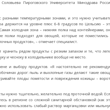
 Соловьева Пироговского Университета Минздрава Росс
с разными температурными зонами, и это нужно учитыват
ра держится на уровне плюс 6-8 градусов по Цельсию – э
Самая холодная зона – нижняя полка над контейнерами, о
ие полки подходят для овощей, которые не поместились
лочных продуктов», – отмечает специалист.
 хранить рядом продукты с резким запахом и те, что лег
Луку и чесноку в холодильнике вообще не место.
иене и выбору продуктов. «Я настоятельно не рекоменд
 обочинах дорог: пыль и выхлопные газы делают такие ово
тривайте плоды: помятости и повреждения кожицы – воро
ы нужно тщательно, желательно под проточной водой. Ес
тесь в регионе со сложной санитарной обстановкой (как э
жно использовать слабый раствор марганцовки или мыльн