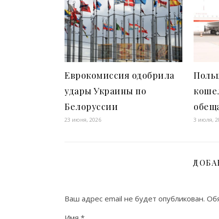
Еврокомиссия одобрила
Поль
удары Украины по
кошел
Белоруссии
обещ
23 июня, 2026
3 июля, 2
ДОБА
Ваш адрес email не будет опубликован.
Об
Имя
*