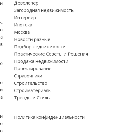
Девелопер
ии
Загородная недвижимость
Интерьер
ь.
Ипотека
то
Москва
на
Новости разные
 в
Подбор недвижимости
Практические Советы и Решения
Продажа недвижимости
ко
Проектирование
Справочники
ую
Строительство
щи
Стройматериалы
та
Тренды и Стиль
ли
Политика конфиденциальности
то
ую