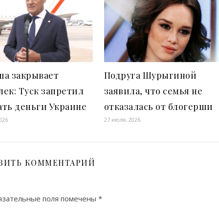
ша закрывает
Подруга Шурыгиной
ек: Туск запретил
заявила, что семья не
ать деньги Украине
отказалась от блогерши
026
27 июля, 2026
ВИТЬ КОММЕНТАРИЙ
язательные поля помечены
*