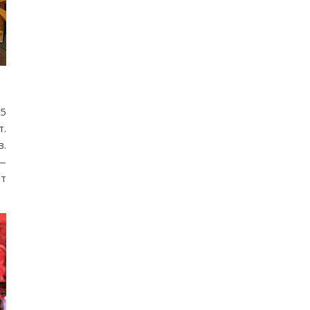
 5
т.
в.
 —
от