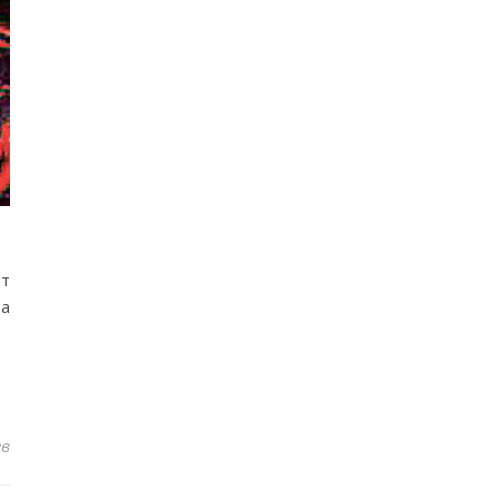
ют
 а
ев