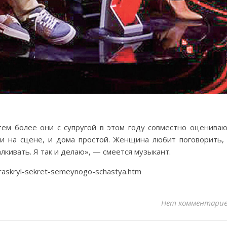
ем более они с супругой в этом году совместно оценива
 и на сцене, и дома простой. Женщина любит поговорить,
кивать. Я так и делаю», — смеется музыкант.
-raskryl-sekret-semeynogo-schastya.htm
Нет комментари