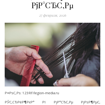
РјР°СЂС‚Рµ
27 февраля, 2026
Р¤РѕС‚Рѕ: 123RF/legion-media.ru
РЎС‚СЂРёР¶РєР° РІ РјР°СЂС‚Рµ РјРѕР¶РµС‚