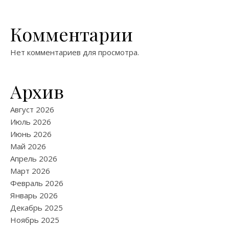
Комментарии
Нет комментариев для просмотра.
Архив
Август 2026
Июль 2026
Июнь 2026
Май 2026
Апрель 2026
Март 2026
Февраль 2026
Январь 2026
Декабрь 2025
Ноябрь 2025