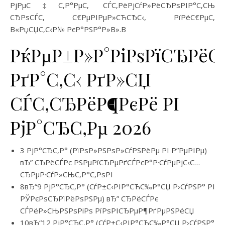
РјРµС‡С‚Р°РµС‚ СЃС‚РёРјСѓР»РёСЂРѕРІР°С‚СЊ
СЂРѕСЃС‚ С€РµРІРµР»СЋСЂС‹, РїРёС€РµС‚
В«РџСЏС‚С‹Р№ РєР°РЅР°Р»В».В
РќРµР±Р»Р°РіРѕРїСЂРёС
РґР°С‚С‹ РґР»СЏ
СЃС‚СЂРёР¶РєРё РІ
РјР°СЂС‚Рµ 2026
3 РјР°СЂС‚Р° (РїРѕР»РЅРѕР»СѓРЅРёРµ РІ Р”РµРІРµ)
вЂ” СЂРёСЃРє РЅРµРїСЂРµРґСЃРєР°Р·СѓРµРјС‹С…
СЂРµР·СѓР»СЊС‚Р°С‚РѕРІ
8вЂ“9 РјР°СЂС‚Р° (СѓР±С‹РІР°СЋС‰Р°СЏ Р›СѓРЅР° РІ
РЎРєРѕСЂРїРёРѕРЅРµ) вЂ” СЂРёСЃРє
СЃРёР»СЊРЅРѕРіРѕ РїРѕРІСЂРµР¶РґРµРЅРёСЏ
10вЂ“12 РјР°СЂС‚Р° (СѓР±С‹РІР°СЋС‰Р°СЏ Р›СѓРЅР°