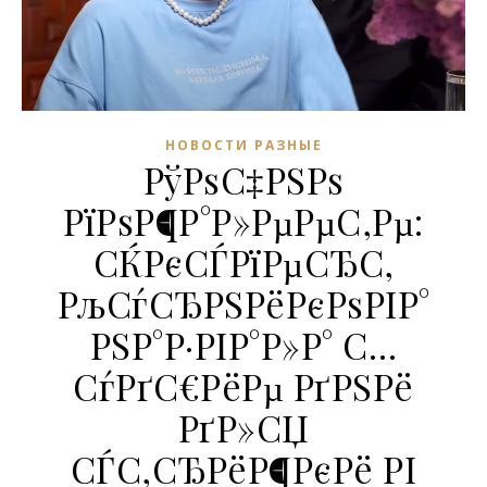
НОВОСТИ РАЗНЫЕ
РўРѕС‡РЅРѕ
РїРѕР¶Р°Р»РµРµС‚Рµ:
СЌРєСЃРїРµСЂС‚
РљСѓСЂРЅРёРєРѕРІР°
РЅР°Р·РІР°Р»Р° С…
СѓРґС€РёРµ РґРЅРё
РґР»СЏ
СЃС‚СЂРёР¶РєРё РІ