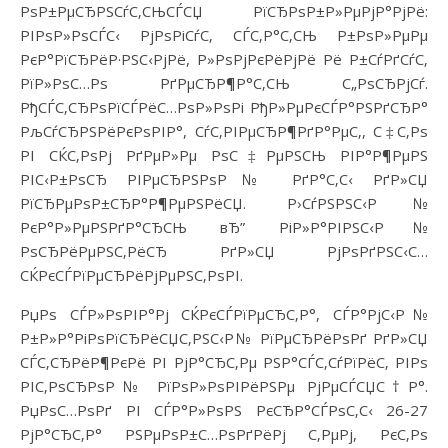
РѕР±РµСЂРЅСѓС‚СЊСЃСЏ РїСЂРѕР±Р»РµРјР°РјРё:
РІРѕР»РѕСЃС‹ РјРѕРіСѓС‚ СЃС‚Р°С‚СЊ Р±РѕР»РµРµ
РєР°РїСЂРёР·РЅС‹РјРё, Р»РѕРјРєРёРјРё Рё Р±СѓРґСѓС‚
РїР»РѕС…Рѕ РґРµСЂР¶Р°С‚СЊ С„РѕСЂРјСѓ.
РђСЃС‚СЂРѕРїСЃРёС…РѕР»РѕРі РђР»РµРєСЃР°РЅРґСЂР°
РљСѓСЂРЅРёРєРѕРІР°, СѓС‚РІРµСЂР¶РґР°РµС‚, С‡С‚Рѕ
РІ СЌС‚РѕРј РґРµР»Рµ РѕС‡РµРЅСЊ РІР°Р¶РµРЅ
РІС‹Р±РѕСЂ РІРµСЂРЅРѕР№ РґР°С‚С‹ РґР»СЏ
РїСЂРµРѕР±СЂР°Р¶РµРЅРёСЏ. Р›СѓРЅРЅС‹Р№
РєР°Р»РµРЅРґР°СЂСЊ вЂ” РіР»Р°РІРЅС‹Р№
РѕСЂРёРµРЅС‚РёСЂ РґР»СЏ РјРѕРґРЅС‹С…
СЌРєСЃРїРµСЂРёРјРµРЅС‚РѕРІ.
РџРѕ СЃР»РѕРІР°Рј СЌРєСЃРїРµСЂС‚Р°, СЃР°РјС‹Р№
Р±Р»Р°РіРѕРїСЂРёСЏС‚РЅС‹Р№ РїРµСЂРёРѕРґ РґР»СЏ
СЃС‚СЂРёР¶РєРё РІ РјР°СЂС‚Рµ РЅР°СЃС‚СѓРїРёС‚ РІРѕ
РІС‚РѕСЂРѕР№ РїРѕР»РѕРІРёРЅРµ РјРµСЃСЏС†Р°.
РџРѕС…РѕРґ РІ СЃР°Р»РѕРЅ РєСЂР°СЃРѕС‚С‹ 26-27
РјР°СЂС‚Р° РЅРµРѕР±С…РѕРґРёРј С‚РµРј, РєС‚Рѕ