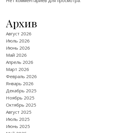
Нет комментариев для просмотра.
Архив
Август 2026
Июль 2026
Июнь 2026
Май 2026
Апрель 2026
Март 2026
Февраль 2026
Январь 2026
Декабрь 2025
Ноябрь 2025
Октябрь 2025
Август 2025
Июль 2025
Июнь 2025