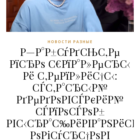
НОВОСТИ РАЗНЫЕ
Р—Р°Р±СѓРґСЊС‚Рµ
РїСЂРѕ С€РїР°Р»РµСЂС‹
Рё С‚РµРїР»РёС†С‹:
СЃС‚Р°СЂС‹Р№
РґРµРґРѕРІСЃРєРёР№
СЃРїРѕСЃРѕР±
РІС‹СЂР°С‰РёРІР°РЅРёСЏ
РѕРіСѓСЂС†РѕРІ