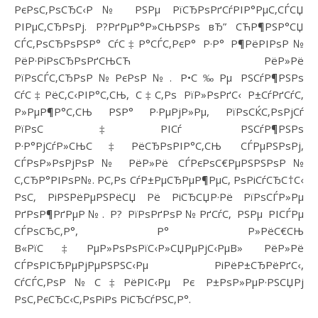
РєРѕС‚РѕСЂС‹Р№ РЅРµ РїСЂРѕРґСѓРІР°РµС‚СЃСЏ
РІРµС‚СЂРѕРј. Р?РґРµР°Р»СЊРЅРѕ вЂ” СЋР¶РЅР°СЏ
СЃС‚РѕСЂРѕРЅР° СѓС‡Р°СЃС‚РєР° Р·Р° Р¶РёРІРѕР№
РёР·РіРѕСЂРѕРґСЊСЋ РёР»Рё
РїРѕСЃС‚СЂРѕР№РєРѕР№. Р•С‰Рµ РЅСѓР¶РЅРѕ
СѓС‡РёС‚С‹РІР°С‚СЊ, С‡С‚Рѕ РїР»РѕРґС‹ Р±СѓРґСѓС‚
Р»РµР¶Р°С‚СЊ РЅР° Р·РµРјР»Рµ, РїРѕСЌС‚РѕРјСѓ
РїРѕС‡РІСѓ РЅСѓР¶РЅРѕ
Р·Р°РјСѓР»СЊС‡РёСЂРѕРІР°С‚СЊ СЃРµРЅРѕРј,
СЃРѕР»РѕРјРѕР№ РёР»Рё СЃРєРѕС€РµРЅРЅРѕР№
С‚СЂР°РІРѕР№. Р­С‚Рѕ СѓР±РµСЂРµР¶РµС‚ РѕРіСѓСЂС†С‹
РѕС‚ РіРЅРёРµРЅРёСЏ Рё РіСЂСЏР·Рё РїРѕСЃР»Рµ
РґРѕР¶РґРµР№. Р? РїРѕРґРѕР№РґСѓС‚ РЅРµ РІСЃРµ
СЃРѕСЂС‚Р°, Р° Р»РёС€СЊ
В«РїС‡РµР»РѕРѕРїС‹Р»СЏРµРјС‹РµВ» РёР»Рё
СЃРѕРІСЂРµРјРµРЅРЅС‹Рµ РіРёР±СЂРёРґС‹,
СѓСЃС‚РѕР№С‡РёРІС‹Рµ Рє Р±РѕР»РµР·РЅСЏРј
РѕС‚РєСЂС‹С‚РѕРіРѕ РіСЂСѓРЅС‚Р°.