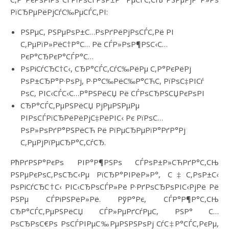
РїСЂРµРёРјСѓС‰РµСЃС‚РІ:
РЅРµС‚ РЅРµРѕР±С…РѕРґРёРјРѕСЃС‚Рё РІ
С‚РµРїР»РёС†Р°С… Рё СЃР»РѕР¶РЅС‹С…
РєР°СЂРєР°СЃР°С…
РѕРіСѓСЂС†С‹, СЂР°СЃС‚СѓС‰РёРµ С‚Р°РєРёРј
РѕР±СЂР°Р·РѕРј, Р·Р°С‰РёС‰Р°СЋС‚ РїРѕС‡РІСѓ
РѕС‚ РІС‹СЃС‹С…Р°РЅРёСЏ Рё СЃРѕСЂРЅСЏРєРѕРІ
СЂР°СЃС‚РµРЅРёСЏ РјРµРЅРµРµ
РІРѕСЃРїСЂРёРёРјС‡РёРІС‹ Рє РїРѕС…
РѕР»РѕРґР°РЅРёСЋ Рё РїРµСЂРµРїР°РґР°Рј
С‚РµРјРїРµСЂР°С‚СѓСЂ.
РћРґРЅР°РєРѕ РІР°Р¶РЅРѕ СЃРѕР±Р»СЋРґР°С‚СЊ
РЅРµРєРѕС‚РѕСЂС‹Рµ РїСЂР°РІРёР»Р°, С‡С‚РѕР±С‹
РѕРіСѓСЂС†С‹ РІС‹СЂРѕСЃР»Рё Р·РґРѕСЂРѕРІС‹РјРё Рё
РЅРµ СЃРіРЅРёР»Рё. РўР°Рє, СЃР°Р¶Р°С‚СЊ
СЂР°СЃС‚РµРЅРёСЏ СЃР»РµРґСѓРµС‚ РЅР° С…
РѕСЂРѕС€Рѕ РѕСЃРІРµС‰РµРЅРЅРѕРј СѓС‡Р°СЃС‚РєРµ,