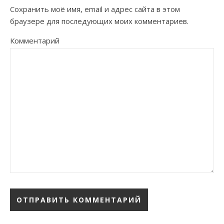
Сохранить моё имя, email и адрес сайта в этом
браузере для последующих моих комментариев.
Комментарий