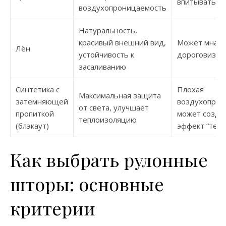
впитывать з
воздухопроницаемость
Натуральность,
красивый внешний вид,
Может мнать
Лён
устойчивость к
дороговизна
засаливанию
Синтетика с
Плохая
Максимальная защита
затемняющей
воздухопрон
от света, улучшает
пропиткой
может созда
теплоизоляцию
(блэкаут)
эффект “теп
Как выбрать рулонные
шторы: основные
критерии