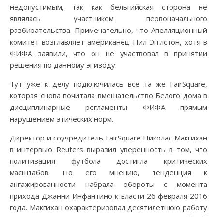
недопустимым, так как бельгийская сторона не
являлась участником первоначального
разбирательства. Примечательно, что Апелляционный
комитет возглавляет американец Нил Эгглстон, хотя в
ФИФА заявили, что он не участвовал в принятии
решения по данному эпизоду.
Тут уже к делу подключилась все та же FairSquare,
которая снова почитала вмешательство Белого дома в
дисциплинарные регламенты ФИФА прямым
нарушением этических норм.
Директор и соучредитель FairSquare Николас Макгихан
в интервью Reuters выразил уверенность в том, что
политизация футбола достигла критических
масштабов. По его мнению, тенденция к
ангажированности набрала обороты с момента
прихода Джанни Инфантино к власти 26 февраля 2016
года. Макгихан охарактеризовал десятилетнюю работу