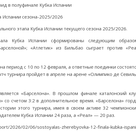
рид в полуфинале Кубка Испании
льного этапа Кубка Испании текущего сезона 2025/2026.
нала Кубка Испании сформированы следующим образом
Барселоной»; «Атлетик» из Бильбао сыграет против «Ре
а период с 10 по 12 февраля, а ответные поединки состоят
атч турнира пройдет в апреле на арене «Олимпико де Севил
вляется «Барселона». В прошлом финале каталонский кл
 со счетом 3:2 в дополнительное время. «Барселона» гор
истории этого турнира, имея в своем активе 32 чемпионск
адателем Кубка Испании 24 раза, а «Реал» — 20 раз.
/02/06/sostoyalas-zherebyovka-12-finala-kubka-ispani