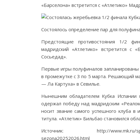
«Барселона» встретится с «Атлетико» Мад
Состоялось определение пар для полуфина
Предстоящие противостояния 1/2 фи
мадридский «Атлетико» встретится с «
Сосьедад».
Первые игры полуфиналов запланированы н
в промежутке с 3 по 5 марта. Решающий м
— Ла Картуха» в Севилье.
Нынешним обладателем Кубка Испании я
одержал победу над мадридским «Реалом»
носит звание самого успешного клуба в 
титула. «Атлетик» Бильбао становился обл
Источник: http://www.mk.ru/sport/2026
sezona20252026.html