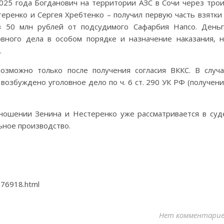
2025 года Богданович на территории АЗС в Сочи через тро
еренко и Сергея Хребтенко – получил первую часть взятки
 50 млн рублей от подсудимого Сафарбия Напсо. День
овного дела в особом порядке и назначение наказания, 
.
озможно только после получения согласия ВККС. В случ
озбуждено уголовное дело по ч. 6 ст. 290 УК РФ (получен
ношении Зенина и Нестеренко уже рассматривается в суд
ьное производство.
876918.html
Нет комментари