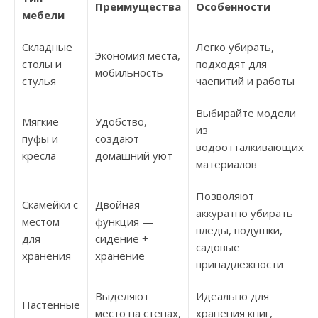
Преимущества
Особенности
мебели
Складные
Легко убирать,
Экономия места,
столы и
подходят для
мобильность
стулья
чаепитий и работы
Выбирайте модели
Мягкие
Удобство,
из
пуфы и
создают
водоотталкивающих
кресла
домашний уют
материалов
Позволяют
Скамейки с
Двойная
аккуратно убирать
местом
функция —
пледы, подушки,
для
сидение +
садовые
хранения
хранение
принадлежности
Выделяют
Идеально для
Настенные
место на стенах,
хранения книг,