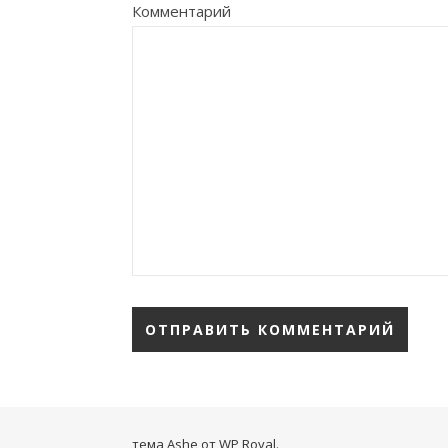
Комментарий
тема Ashe от
WP Royal
.