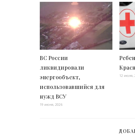
ВС России
Ребен
ликвидировали
Крас
12 июля, 
энергообъект,
использовавшийся для
нужд ВСУ
19 июня, 2026
ДОБА