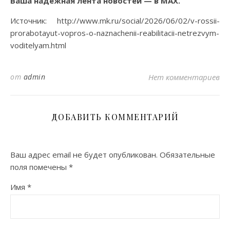
Ваша надёжная лента новостей — в MAX.
Источник: http://www.mk.ru/social/2026/06/02/v-rossii-
prorabotayut-vopros-o-naznachenii-reabilitacii-netrezvym-
voditelyam.html
от
admin
Нет комментариев
ДОБАВИТЬ КОММЕНТАРИЙ
Ваш адрес email не будет опубликован.
Обязательные
поля помечены
*
Имя
*