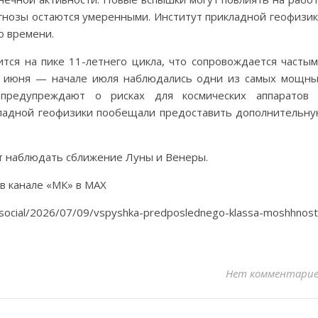
рогнозы остаются умеренными. Институт прикладной геофизи
о времени.
ится на пике 11-летнего цикла, что сопровождается часты
е июня — начале июля наблюдались одни из самых мощн
предупреждают о рисках для космических аппаратов 
кладной геофизики пообещали предоставить дополнительн
ут наблюдать сближение Луны и Венеры.
в канале «МК» в MAX
026/07/09/vspyshka-predposlednego-klassa-moshhnost
Нет комментари