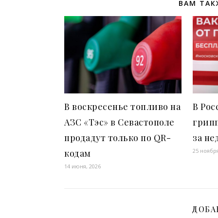
ВАМ ТАК
В воскресенье топливо на
В Рос
АЗС «Тэс» в Севастополе
грип
продадут только по QR-
за не
25 ноября
кодам
14 июня, 2026
ДОБА