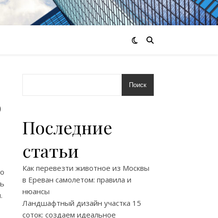
Поиск
о
Последние
статьи
Как перевезти животное из Москвы
го
в Ереван самолетом: правила и
ть
нюансы
.
Ландшафтный дизайн участка 15
соток: создаем идеальное