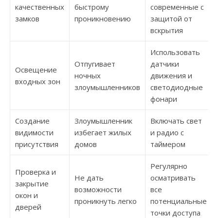
качественных
быстрому
современные с
замков
проникновению
защитой от
вскрытия
Использовать
Отпугивает
датчики
Освещение
ночных
движения и
входных зон
злоумышленников
светодиодные
фонари
Создание
Злоумышленник
Включать свет
видимости
избегает жилых
и радио с
присутствия
домов
таймером
Регулярно
Проверка и
Не дать
осматривать
закрытие
возможности
все
окон и
проникнуть легко
потенциальные
дверей
точки доступа