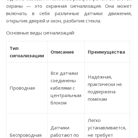
охраны — это охранная сигнализация. Она может
включать в себя различные датчики: движения,
открытия дверей и окон, разбития стекла.
Основные виды сигнализаций:
Тип
Описание
Преимущества
Н
сигнализации
Сл
Все датчики
Надёжная,
мо
соединены
практически не
т
Проводная
кабелями с
подвержена
ре
центральным
помехам
п
блоком
ка
Легко
М
Датчики
устанавливается,
ст
Беспроводная
работают по
не требует