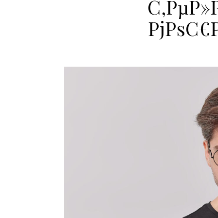
С‚РµР»
РјРѕС€