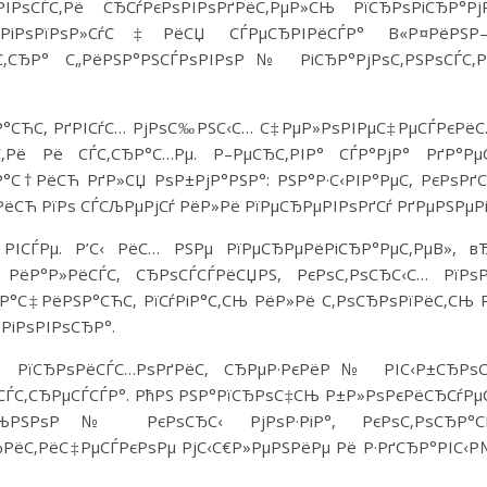
РѕСЃС‚Рё СЂСѓРєРѕРІРѕРґРёС‚РµР»СЊ РїСЂРѕРіСЂР°РјР
»Р°РіРѕРїРѕР»СѓС‡РёСЏ СЃРµСЂРІРёСЃР° В«Р¤РёРЅР
ЂР° С„РёРЅР°РЅСЃРѕРІРѕР№ РіСЂР°РјРѕС‚РЅРѕСЃС‚Р
Р°СЋС‚ РґРІСѓС… РјРѕС‰РЅС‹С… С‡РµР»РѕРІРµС‡РµСЃРєРё
Рё Рё СЃС‚СЂР°С…Рµ. Р–РµСЂС‚РІР° СЃР°РјР° РґР°РµС
°С†РёСЋ РґР»СЏ РѕР±РјР°РЅР°: РЅР°Р·С‹РІР°РµС‚ РєРѕРґС
ёСЋ РїРѕ СЃСЉРµРјСѓ РёР»Рё РїРµСЂРµРІРѕРґСѓ РґРµРЅРµРі
 РІСЃРµ. Р’С‹ РёС… РЅРµ РїРµСЂРµРёРіСЂР°РµС‚РµВ», в
†РёР°Р»РёСЃС‚ СЂРѕСЃСЃРёСЏРЅ, РєРѕС‚РѕСЂС‹С… РїРѕР
ЅР°С‡РёРЅР°СЋС‚ РїСѓРіР°С‚СЊ РёР»Рё С‚РѕСЂРѕРїРёС‚СЊ 
РіРѕРІРѕСЂР°.
ЅС‚ РїСЂРѕРёСЃС…РѕРґРёС‚ СЂРµР·РєРёР№ РІС‹Р±СЂРѕС
 СЃС‚СЂРµСЃСЃР°. РћРЅ РЅР°РїСЂРѕС‡СЊ Р±Р»РѕРєРёСЂСѓРµ
Р»СЊРЅРѕР№ РєРѕСЂС‹ РјРѕР·РіР°, РєРѕС‚РѕСЂР°С
СЂРёС‚РёС‡РµСЃРєРѕРµ РјС‹С€Р»РµРЅРёРµ Рё Р·РґСЂР°РІС‹