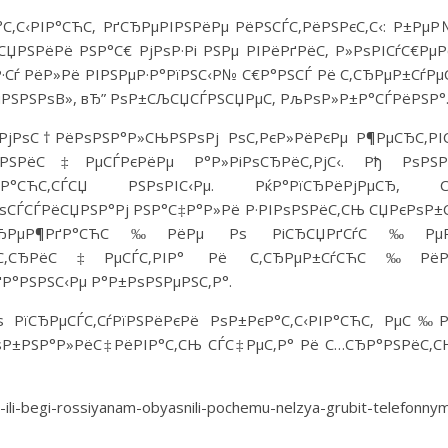
С‚С‹РІР°СЋС‚ РґСЂРµРІРЅРёРµ РёРЅСЃС‚РёРЅРєС‚С‹: Р±Рµ
ѕСЏРЅРёРё РЅР°С€ РјРѕР·Рі РЅРµ РІРёРґРёС‚ Р»РѕРІСѓС€РµР
·Сѓ РёР»Рё РІРЅРµР·Р°РїРЅС‹Р№ С€Р°РЅСЃ Рё С‚СЂРµР±СѓРµ
µРЅРЅРѕВ», вЂ” РѕР±СЉСЏСЃРЅСЏРµС‚ РљРѕР»Р±Р°СЃРёРЅР°
ЌРјРѕС†РёРѕРЅР°Р»СЊРЅРѕРј РѕС‚РєР»РёРєРµ Р¶РµСЂС‚РІ
РЅРЅРёС‡РµСЃРєРёРµ Р°Р»РіРѕСЂРёС‚РјС‹. Рђ РѕРЅР
С‚Р°СЋС‚СЃСЏ РЅРѕРІС‹Рµ. РќР°РїСЂРёРјРµСЂ, С
ѕСЃСЃРёСЏРЅР°Рј РЅР°С‡Р°Р»Рё Р·РІРѕРЅРёС‚СЊ СЏРєРѕР±
ґСѓРїСЂРµР¶РґР°СЋС‰РёРµ Рѕ РіСЂСЏРґСѓС‰РµР
єС‚СЂРёС‡РµСЃС‚РІР° Рё С‚СЂРµР±СѓСЋС‰РёР
Р°РЅРЅС‹Рµ Р°Р±РѕРЅРµРЅС‚Р°.
ѕ РїСЂРµСЃС‚СѓРїРЅРёРєРё РѕР±РєР°С‚С‹РІР°СЋС‚ РµС‰
РѕР±РЅР°Р»РёС‡РёРІР°С‚СЊ СЃС‡РµС‚Р° Рё С…СЂР°РЅРёС‚
egi-rossiyanam-obyasnili-pochemu-nelzya-grubit-telefonny