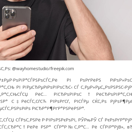
‚Рѕ: @wayhomestudio/freepik.com
Р±РµР·РѕРїР°СЃРЅРѕСЃС‚Рё РІ РѕРґРёРЅ РіРѕР»РѕС
Р°С‚СЊ РІ РїРµСЂРµРіРѕРІРѕСЂС‹ СЃ С‚РµР»РµС„РѕРЅРЅС‹Рј
С‹С‚Р°С‚СЊСЃСЏ РёС… РїСЂРѕРІРѕС†РёСЂРѕРІР°С‚СЊ
РЅР° С‡РёСЃС‚СѓСЋ РІРѕРґСѓ, РІСЃРµ СЌС‚Рѕ РјРѕР¶Рµ
РµСЃС‚РЅРѕРіРѕ РіСЂР°Р¶РґР°РЅРёРЅР°.
‚СЃСЏ СЃРѕС‚РЅРё Р·РІРѕРЅРєРѕРІ, РЎРњРЎ СЃ РєРѕРґР°Рј
ёСЃС‚СЂР°С†РёРё РЅР° СЃР°Р№С‚Р°С… Рё СЃРїР°РјВ», в