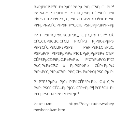
В«РЈРїСЂР°РІР»РµРЅРёРµ РїРµСЂРµС…РІР°
РёР»Рё Р±РµРіРё. Р’ СЌС‚РѕРј СЃРѕСЃС‚Р
РћРЅ РІРёРґРёС‚ С‚РѕР»СЊРєРѕ СѓРіСЂРѕР
РґРµР№СЃС‚РІРѕРІР°С‚СЊ РЅРµРјРµРґР»Р
Р? РїРѕРІС‚РѕСЂСЏРµС‚, С‡С‚Рѕ РЅР° С
СЃС‚СЂРѕСЏС‚СЃСЏ РІСЃРµ РјРѕС€Рµ
РїРѕСЃС‚РѕСЏРЅРЅРѕ РёР·РѕР±СЂРµ
РЅРµРґР°РІРЅРµРіРѕ РІСЂРµРјРµРЅРё СЂР
СЌРЅРµСЂРіРµС‚РёРєРё, РїСЂРµР
РѕС‚РєР»СЋС‡РµРЅРёРё СЌР»РµР
РїРѕРґС‚РІРµСЂРґРёС‚СЊ Р»РёС‡РЅС‹Рµ Рґ
Р Р°РЅРµРµ РјС‹ РїРёСЃР°Р»Рё, С‡С‚Р
РѕРґРЅСѓ СЃС…РµРјСѓ, СѓР±РµР¶РґР°СЏ 
РґРµРЅСЊРіРё РґРѕРјР°.
Источник: http://7days.ru/news/bey-ili-b
moshennikam.htm