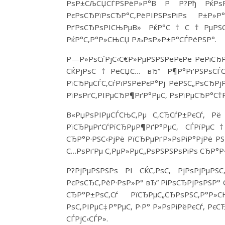
РѕР±СЉСЏСЃРЅРёР»Р°В Р Р?Рђ РќРѕРІ
РєРѕСЂРїРѕСЂР°С‚РёРІРЅРѕРіРѕ Р±Р
РґРѕСЂРѕРІСЊРµВ» РќР°С†С†РµРЅС‚С
РќР°С‚Р°Р»СЊСЏ РљРѕР»Р±Р°СЃРёРЅР°.
Р—Р»РѕСѓРјС‹С€Р»РµРЅРЅРёРєРё РёРіСЂ
СЌРјРѕС†РёСЏС… вЂ” Р¶Р°РґРЅРѕСЃС‚
РїСЂРµСЃС‚СѓРїРЅРёРєР°Рј РёРЅС„РѕСЂРјР
РїРѕРґС‚РІРµСЂР¶РґР°РµС‚ РѕРїРµСЂР°С†Р
В«РџРѕРІРµСЃСЊС‚Рµ С‚СЂСѓР±РєСѓ, Рё
РїСЂРµРґСѓРїСЂРµР¶РґР°РµС‚ СЃРїРµС
СЂР°Р·РЅС‹РјРё РїСЂРµРґР»РѕРіР°РјРё Р
С…РѕРґРµ С‚РµР»РµС„РѕРЅРЅРѕРіРѕ СЂР°Р·
Р?РјРµРЅРЅРѕ РІ СЌС‚РѕС‚ РјРѕРјРµР
РєРѕСЂС‚РёР·РѕР»Р° вЂ” РіРѕСЂРјРѕРЅР°
СЂР°Р±РѕС‚Сѓ РїСЂРµС„СЂРѕРЅС‚Р°
РѕС‚РІРµС‡Р°РµС‚ Р·Р° Р»РѕРіРёРєСѓ, Рє
СЃРјС‹СЃР».