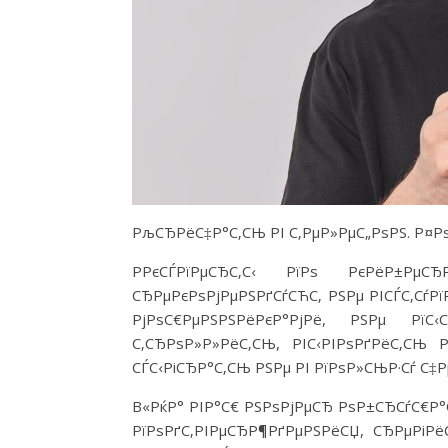
РљСЂРёС‡Р°С‚СЊ РІ С‚РµР»РµС„РѕРЅ. Р¤РѕС
Р­РєСЃРїРµСЂС‚С‹ РїРѕ РєРёР±РµСЂ
СЂРµРєРѕРјРµРЅРґСѓСЋС‚ РЅРµ РІСЃС‚СѓРї
РјРѕС€РµРЅРЅРёРєР°РјРё, РЅРµ Рї
С‚СЂРѕР»Р»РёС‚СЊ, РІС‹РІРѕРґРёС‚СЊ 
СЃС‹РіСЂР°С‚СЊ РЅРµ РІ РїРѕР»СЊР·Сѓ С‡
В«РќР° РІР°С€ РЅРѕРјРµСЂ РѕР±СЂСѓС€Р°С
РїРѕРґС‚РІРµСЂР¶РґРµРЅРёСЏ, СЂРµРіР