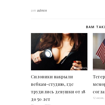
от
admin
ВАМ ТАК
Силовики накрыли
Теге
вебкам-студию, где
мемо
трудились девушки от 18
согл
12 июня,
до 50 лет