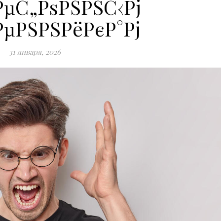
РµС„РѕРЅРЅС‹Рј
РµРЅРЅРёРєР°Рј
31 января, 2026