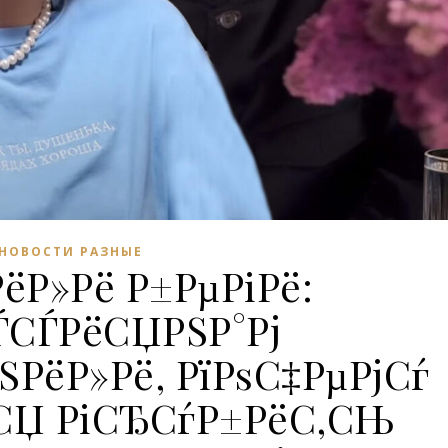
НОВОСТИ РАЗНЫЕ
ёР»Рё Р±РµРіРё:
ЃСЃРёСЏРЅР°Рј
РёР»Рё, РїРѕС‡РµРјСѓ
СЏ РіСЂСѓР±РёС‚СЊ