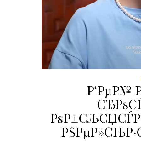
Р‘РµР№ Р
СЂРѕС
РѕР±СЉСЏСЃРЅ
РЅРµР»СЊР·